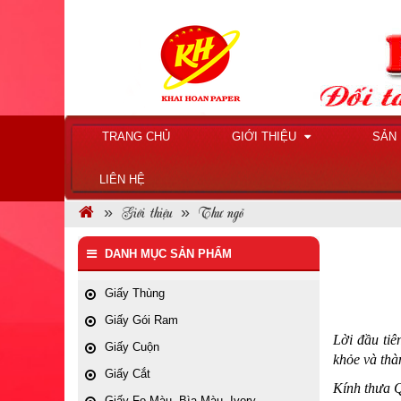
TRANG CHỦ
GIỚI THIỆU
SẢN
LIÊN HỆ
Giới thiệu
Thư ngỏ
DANH MỤC SẢN PHẨM
Giấy Thùng
Giấy Gói Ram
Lời đầu tiê
Giấy Cuộn
khỏe và thà
Giấy Cắt
Kính thưa 
Giấy Fo Màu, Bìa Màu, Ivory