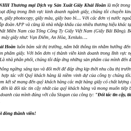
NHH Thương mại Dịch vụ Sản Xuất Giấy Khải Hoàn
là một trong
ạt động trong lĩnh vực kinh doanh ngành giấy, chúng tôi chuyên ki
in, giấy photocopy, giấy màu, giấy bao bì.... Với các đơn vị nước ngoài
tập đoàn APP và
cũng là nhà nhập khẩu của nhiều thương hiệu khác t
 nhất Miền Nam của Tổng Công Ty Giấy Việt Nam (Giấy Bãi Bằng). Bê
à máy giấy như: Vạn Điểm, An Hòa, Xenlulo….
hải Hoàn
luôn bám sát thị trường, nắm bắt thông tin nhằm hướng đến c
ản phẩm giấy. Với bốn đơn vị thành viên kinh doanh trong lĩnh vực
 Là nhà phân phối, chúng tôi đáp ứng những sản phẩm của mình đến đạ
hông ngừng sáng tạo và đổi mới để đáp ứng kịp thời nhu cầu thị trườn
 hợp tác với Quý khách hàng là niềm vinh dự của công ty chúng tôi
am kết sẽ mang đến quý khách hàng các mặt hàng giấy có chất lượng tố
 đến là đối tác tin cậy nhất của quý khách hàng và mong muốn tiếp
 doanh của mình đúng với câu Slogan của công ty:
"Đối tác tin cậy, 
!
i đồng thành viên!