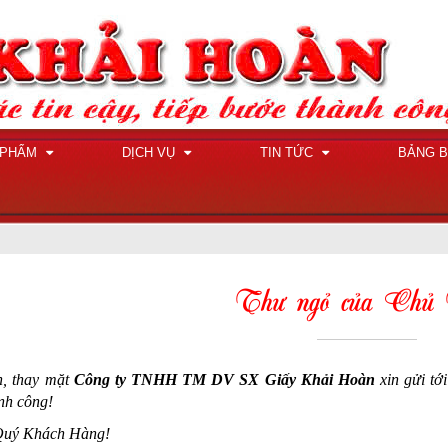
 PHẨM
DỊCH VỤ
TIN TỨC
BẢNG B
Thư ngỏ của Chủ 
n, thay mặt
Công ty TNHH TM DV SX Giấy Khải Hoàn
xin gửi tớ
nh công!
Quý Khách Hàng!