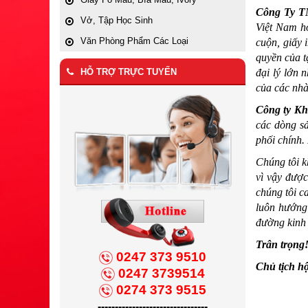
Công Ty T
Vở, Tập Học Sinh
Việt Nam ho
Văn Phòng Phẩm Các Loại
cuộn, giấy 
quyền của 
HỖ TRỢ TRỰC TUYẾN
đại lý lớn
của các nh
Công ty K
các dòng s
phối chính.
Chúng tôi k
vì vậy được
chúng tôi c
luôn hướng
đường kinh
Trân trọng
0247 373 9510
Chủ tịch hộ
0247 3739514
0274 373 9515
--------------------------------