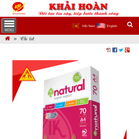
Việt Nam
English
Chi tiết