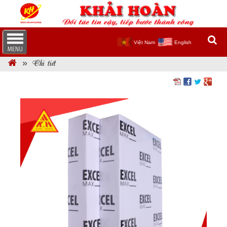
Việt Nam
English
Chi tiết