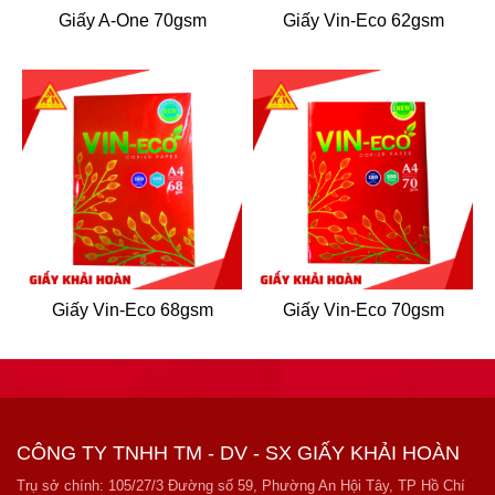
Giấy A-One 70gsm
Giấy Vin-Eco 62gsm
Giấy Vin-Eco 68gsm
Giấy Vin-Eco 70gsm
CÔNG TY TNHH TM - DV - SX GIẤY KHẢI HOÀN
Trụ sở chính: 105/27/3 Đường số 59, Phường An Hội Tây, TP Hồ Chí