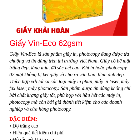
Giấy Vin-Eco 62gsm
Giấy Vin-Eco là sản phẩm giấy in, photocopy đang được ưa
chuộng và tin dùng trên thị trường Việt Nam. Giấy có bề mặt
trắng đẹp, láng mịn, độ sắc nét cao. Khi in hoặc photocopy
02 mặt không bị kẹt giấy và cho ra văn bản, hình ảnh đẹp.
Thích hợp với tất cả các loại máy in phun, máy in laser, máy
fax laser, máy photocopy. Sản phẩm được tin dùng không chỉ
bởi chất lượng giấy tốt, phù hợp với hầu hết các máy in,
photocopy mà còn bởi giá thành tiết kiệm cho các doanh
nghiệp và cửa hàng photocopy.
ĐẶC ĐIỂM:
• Độ trắng cao
• Hiệu quả tiết kiệm chi phí
• Độ sắc nét khi in cao