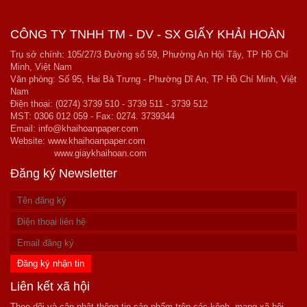
CÔNG TY TNHH TM - DV - SX GIẤY KHẢI HOÀN
Trụ sở chính: 105/27/3 Đường số 59, Phường An Hội Tây, TP Hồ Chí
Minh, Việt Nam
Văn phòng: Số 95, Hai Bà Trưng - Phường Dĩ An, TP Hồ Chí Minh, Việt
Nam
Điện thoại: (0274) 3739 510 - 3739 511 - 3739 512
MST: 0306 012 059 - Fax: 0274. 3739344
Email: info@khaihoanpaper.com
Website:
www.khaihoanpaper.com
www.giaykhaihoan.com
Đăng ký Newsletter
Liên kết xã hội
Theo dõi và cập nhật thông tin sản phẩm trên các kênh, mạng xã hội