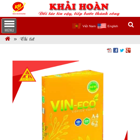
Việt Nam
English
Chi tiết